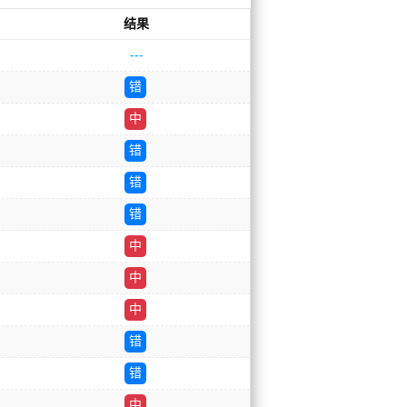
结果
---
错
中
错
错
错
中
中
中
错
错
中