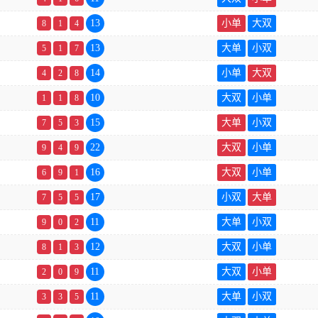
13
小单
大双
8
1
4
13
大单
小双
5
1
7
14
小单
大双
4
2
8
10
大双
小单
1
1
8
15
大单
小双
7
5
3
22
大双
小单
9
4
9
16
大双
小单
6
9
1
17
小双
大单
7
5
5
11
大单
小双
9
0
2
12
大双
小单
8
1
3
11
大双
小单
2
0
9
11
大单
小双
3
3
5