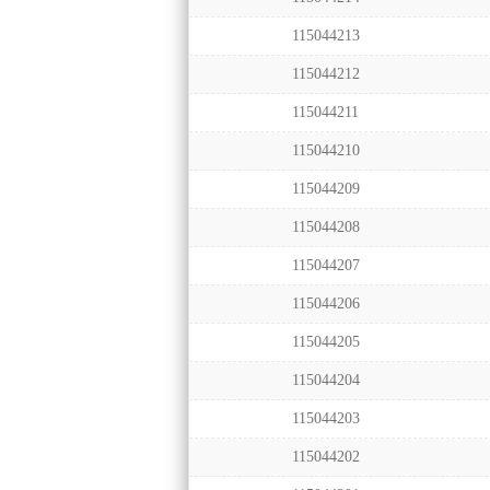
115044213
115044212
115044211
115044210
115044209
115044208
115044207
115044206
115044205
115044204
115044203
115044202