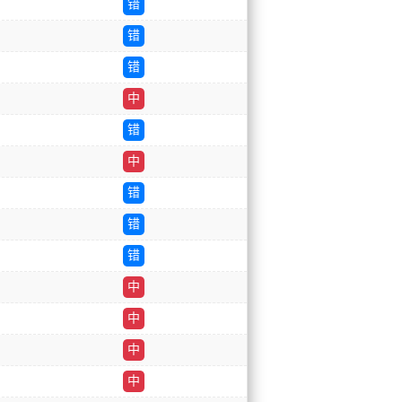
错
错
错
中
错
中
错
错
错
中
中
中
中