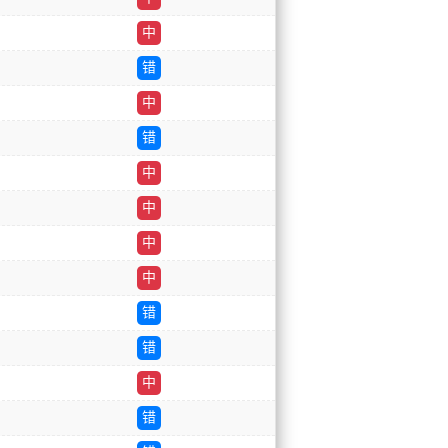
中
错
中
错
中
中
中
中
错
错
中
错