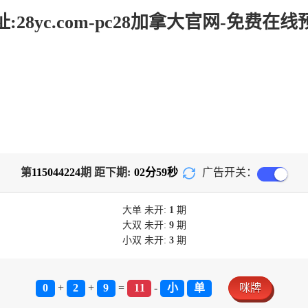
:28yc.com-pc28加拿大官网-免费在
第
115044224
期 距下期:
02
分
59
秒
广告开关：
大单
未开:
1
期
大双
未开:
9
期
小双
未开:
3
期
0
+
2
+
9
=
11
-
小
单
咪牌