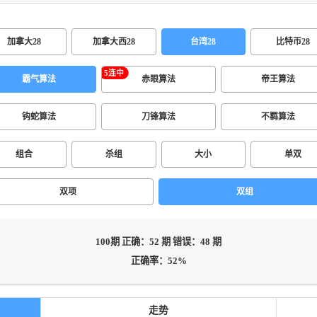
加拿大28
加拿大西28
台湾28
比特币28
霸气算法
赤眼算法
帝王算法
钩蛇算法
刀锋算法
不羁算法
组合
杀组
大小
单双
双项
双组
100期 正确：52 期 错误：48 期
正确率：52%
走势