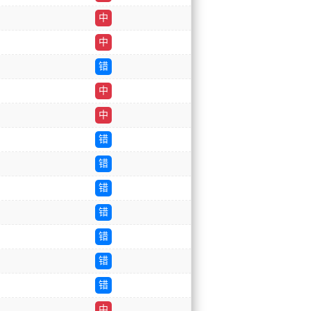
中
中
错
中
中
错
错
错
错
错
错
错
中