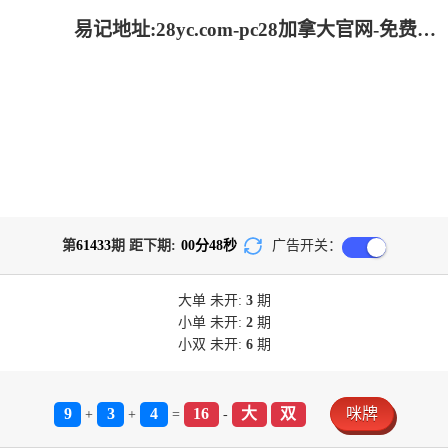
易记地址:28yc.com-pc28加拿大官网-免费在线预测网站
第
61433
期 距下期:
00
分
48
秒
广告开关：
大单
未开:
3
期
小单
未开:
2
期
小双
未开:
6
期
9
3
4
16
大
双
咪牌
+
+
=
-