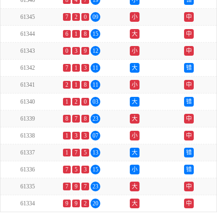
61346
8
4
7
19
小
错
61345
7
2
0
09
小
中
61344
6
1
8
15
大
中
61343
0
3
9
12
小
中
61342
7
1
3
11
大
错
61341
2
1
8
11
小
中
61340
1
2
0
03
大
错
61339
8
7
8
23
大
中
61338
1
3
3
07
小
中
61337
1
7
5
13
大
错
61336
7
5
3
15
小
错
61335
7
9
7
23
大
中
61334
9
9
2
20
大
中