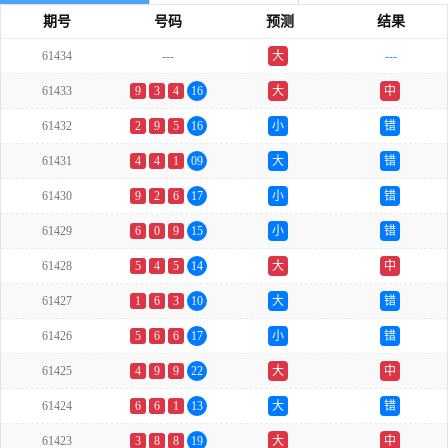
期号
号码
预测
结果
61434
---
大
---
单
61433
9
3
4
16
大
中
61432
2
9
5
16
小
错
61431
4
4
1
09
大
错
61430
9
2
6
17
小
错
61429
6
0
9
15
小
错
61428
5
4
5
14
大
中
61427
1
6
3
10
大
错
61426
5
6
6
17
小
错
61425
4
9
9
22
大
中
61424
6
6
1
13
大
错
61423
3
8
8
19
大
中