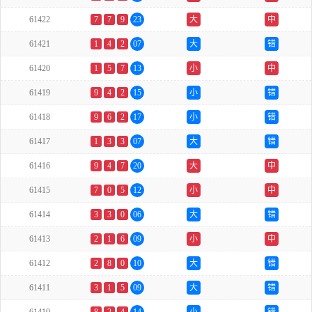
61422
7
7
9
23
大
中
61421
1
4
2
07
大
错
61420
1
5
7
13
小
中
61419
9
4
2
15
小
错
61418
9
6
2
17
小
错
61417
1
3
3
07
大
错
61416
9
4
7
20
大
中
61415
7
0
5
12
小
中
61414
3
3
0
06
大
错
61413
2
1
6
09
小
中
61412
2
8
0
10
大
错
61411
3
1
5
09
大
错