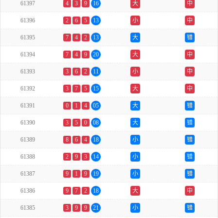
61397
4
3
9
16
大
中
61396
2
6
5
13
小
中
61395
7
4
2
13
大
错
61394
7
4
9
20
大
中
61393
3
6
2
11
小
中
61392
3
7
5
15
大
中
61391
0
1
4
05
大
错
61390
3
5
0
08
大
错
61389
8
6
4
18
小
错
61388
2
9
3
14
小
错
61387
9
1
9
19
小
错
61386
9
7
2
18
大
中
61385
3
9
9
21
小
错