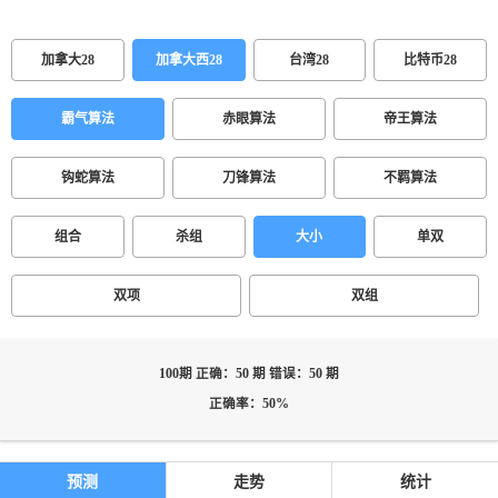
加拿大28
加拿大西28
台湾28
比特币28
霸气算法
赤眼算法
帝王算法
钩蛇算法
刀锋算法
不羁算法
组合
杀组
大小
单双
双项
双组
100期 正确：50 期 错误：50 期
正确率：50%
预测
走势
统计