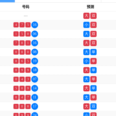
号码
预测
---
大
双
16
小
双
4
7
5
06
大
双
1
5
0
16
大
双
7
8
1
08
大
单
0
8
0
19
小
单
8
6
5
18
大
单
0
9
9
07
大
单
0
4
3
14
大
单
5
0
9
11
大
单
0
4
7
17
大
双
1
8
8
24
小
双
6
9
9