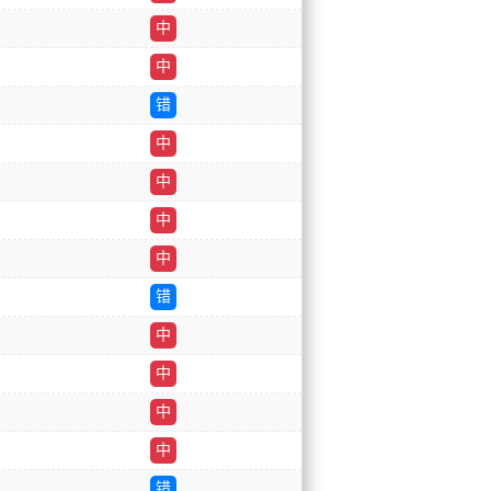
中
中
错
中
中
中
中
错
中
中
中
中
错