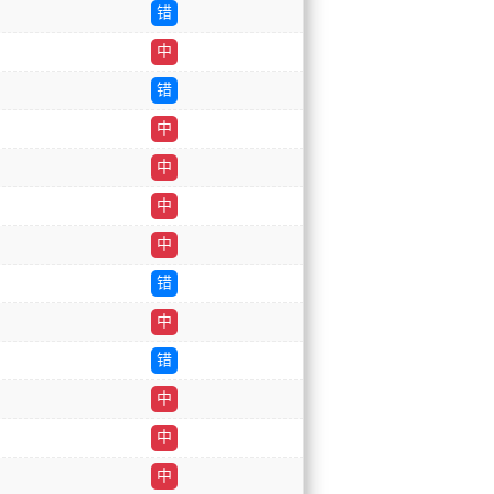
错
中
错
中
中
中
中
错
中
错
中
中
中