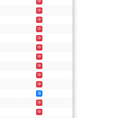
中
中
中
中
中
中
中
中
中
中
错
中
中