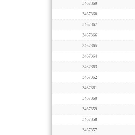
3467369
3467368
3467367
3467366
3467365
3467364
3467363
3467362
3467361
3467360
3467359
3467358
3467357