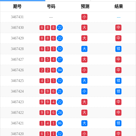
期号
号码
预测
结果
3467431
---
小
---
单
3467430
6
8
8
22
大
中
3467429
8
8
6
22
大
中
3467428
6
3
3
12
大
错
3467427
8
5
4
17
大
中
3467426
2
2
0
04
小
中
3467425
4
3
5
12
大
错
3467424
6
9
6
21
小
错
3467423
9
9
4
22
大
中
3467422
9
9
6
24
大
中
3467421
1
4
1
06
大
错
3467420
6
5
1
12
小
中