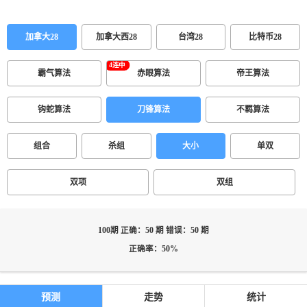
加拿大28
加拿大西28
台湾28
比特币28
霸气算法
赤眼算法
帝王算法
钩蛇算法
刀锋算法
不羁算法
组合
杀组
大小
单双
双项
双组
100期 正确：50 期 错误：50 期
正确率：50%
预测
走势
统计