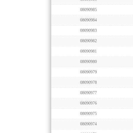
08090985
08090984
08090983
08090982
08090981
08090980
08090979
08090978
08090977
08090976
08090975
08090974