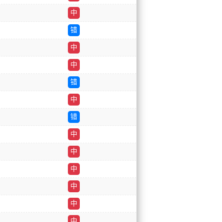
中
错
中
中
错
中
错
中
中
中
中
中
中