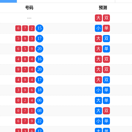
号码
预测
---
大
双
15
小
单
6
7
2
17
大
双
5
9
3
20
大
单
6
5
9
16
大
双
4
8
4
20
大
双
9
7
4
17
大
双
4
9
4
18
小
单
3
9
6
06
大
单
0
2
4
08
大
双
0
7
1
22
小
单
6
7
9
12
大
单
3
3
6