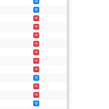
错
错
中
中
中
中
中
中
中
错
中
中
错