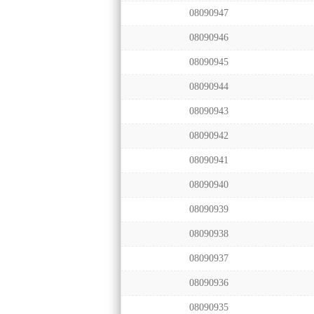
08090947
08090946
08090945
08090944
08090943
08090942
08090941
08090940
08090939
08090938
08090937
08090936
08090935