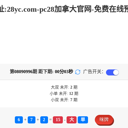
:28yc.com-pc28加拿大官网-免费在
第
08090996
期 距下期:
00
分
03
秒
广告开关：
大双
未开:
2
期
小单
未开:
12
期
小双
未开:
7
期
6
+
7
+
2
=
15
-
大
单
咪牌