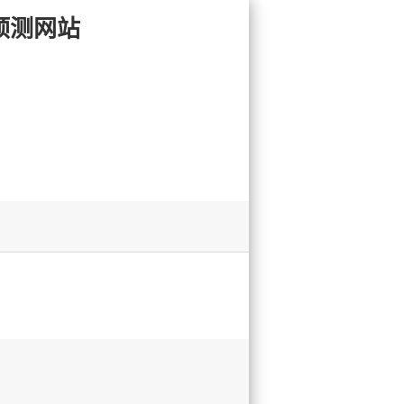
线预测网站