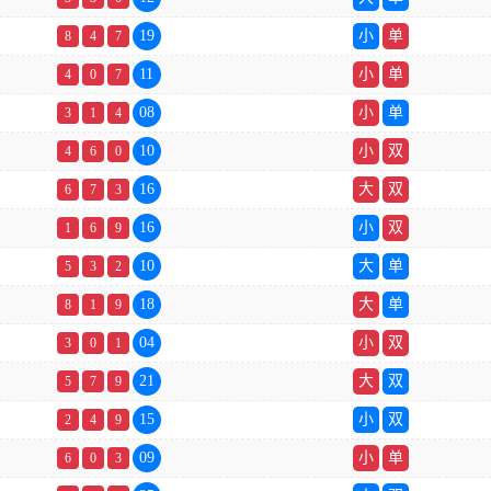
19
小
单
8
4
7
11
小
单
4
0
7
08
小
单
3
1
4
10
小
双
4
6
0
16
大
双
6
7
3
16
小
双
1
6
9
10
大
单
5
3
2
18
大
单
8
1
9
04
小
双
3
0
1
21
大
双
5
7
9
15
小
双
2
4
9
09
小
单
6
0
3