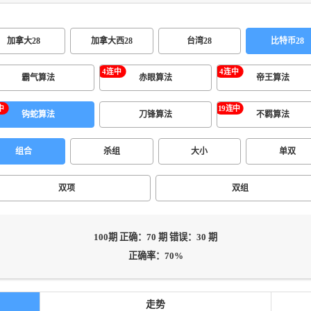
加拿大28
加拿大西28
台湾28
比特币28
霸气算法
赤眼算法
帝王算法
钩蛇算法
刀锋算法
不羁算法
组合
杀组
大小
单双
双项
双组
100期 正确：70 期 错误：30 期
正确率：70%
走势