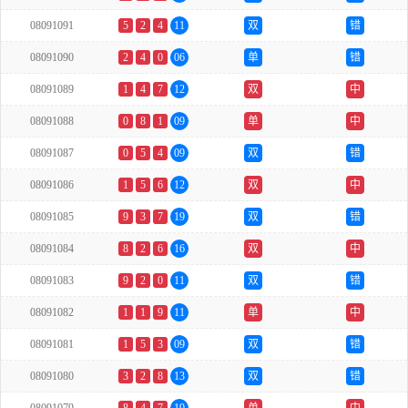
08091091
5
2
4
11
双
错
08091090
2
4
0
06
单
错
08091089
1
4
7
12
双
中
08091088
0
8
1
09
单
中
08091087
0
5
4
09
双
错
08091086
1
5
6
12
双
中
08091085
9
3
7
19
双
错
08091084
8
2
6
16
双
中
08091083
9
2
0
11
双
错
08091082
1
1
9
11
单
中
08091081
1
5
3
09
双
错
08091080
3
2
8
13
双
错