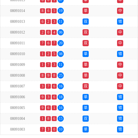
08091015
6
0
1
07
单
中
08091014
8
6
5
19
单
中
08091013
6
2
3
11
双
错
08091012
2
0
4
06
双
中
08091011
7
6
7
20
双
中
08091010
1
2
5
08
单
错
08091009
1
7
3
11
单
中
08091008
8
9
8
25
单
中
08091007
3
7
6
16
双
中
08091006
9
3
6
18
单
错
08091005
9
6
1
16
单
错
08091004
1
8
6
15
双
错
08091003
7
3
0
10
单
错