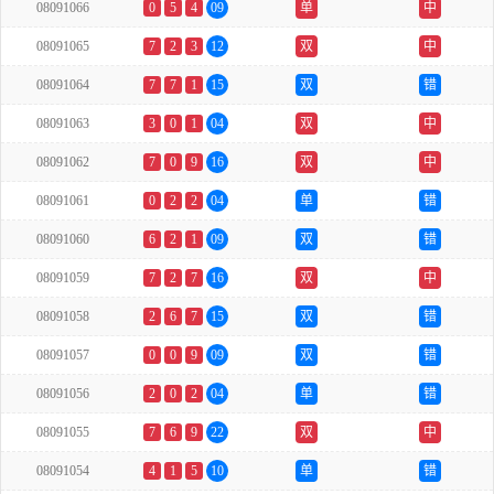
08091066
0
5
4
09
单
中
08091065
7
2
3
12
双
中
08091064
7
7
1
15
双
错
08091063
3
0
1
04
双
中
08091062
7
0
9
16
双
中
08091061
0
2
2
04
单
错
08091060
6
2
1
09
双
错
08091059
7
2
7
16
双
中
08091058
2
6
7
15
双
错
08091057
0
0
9
09
双
错
08091056
2
0
2
04
单
错
08091055
7
6
9
22
双
中
08091054
4
1
5
10
单
错