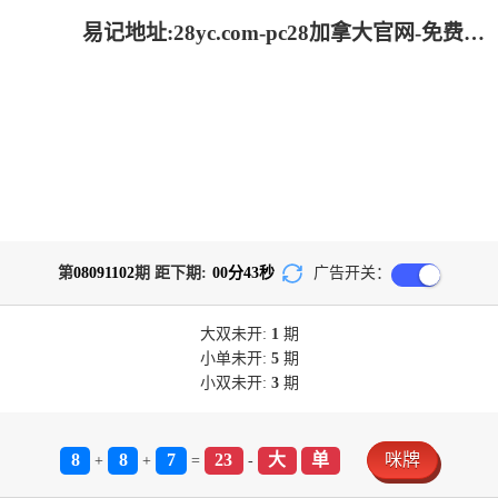
易记地址:28yc.com-pc28加拿大官网-免费在线预测网站
第
08091102
期 距下期:
00
分
43
秒
广告开关：
大双
未开:
1
期
小单
未开:
5
期
小双
未开:
3
期
8
8
7
23
大
单
咪牌
+
+
=
-