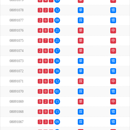
08091079
8
4
7
19
单
中
08091078
3
2
7
12
单
错
08091077
2
6
1
09
双
错
08091076
4
8
9
21
单
中
08091075
8
7
6
21
单
中
08091074
2
6
9
17
单
中
08091073
4
9
3
16
单
错
08091072
6
3
7
16
单
错
08091071
1
6
5
12
双
中
08091070
1
0
0
01
双
错
08091069
9
2
4
15
单
中
08091068
6
9
0
15
双
错
08091067
5
3
1
09
双
错